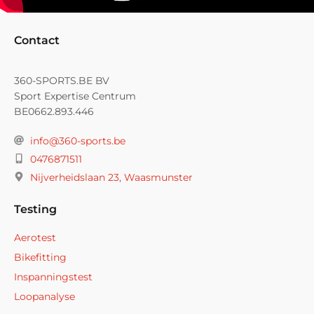
Contact
360-SPORTS.BE BV
Sport Expertise Centrum
BE0662.893.446
info@360-sports.be
0476871511
Nijverheidslaan 23, Waasmunster
Testing
Aerotest
Bikefitting
Inspanningstest
Loopanalyse