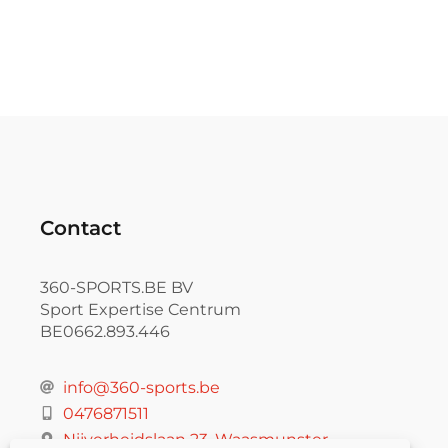
Contact
360-SPORTS.BE BV
Sport Expertise Centrum
BE0662.893.446
info@360-sports.be
0476871511
Nijverheidslaan 23, Waasmunster