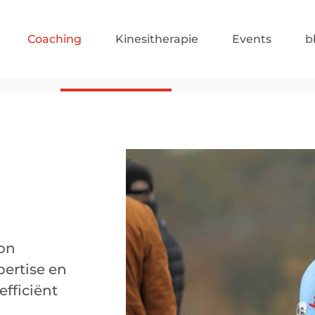
Coaching
Kinesitherapie
Events
b
Trainingsbegeleiding
Voeding
lon
pertise en
fficiënt