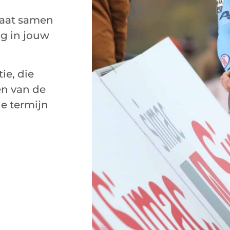
gaat samen
ng in jouw
ie, die
en van de
ge termijn