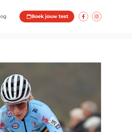
log
Boek jouw test